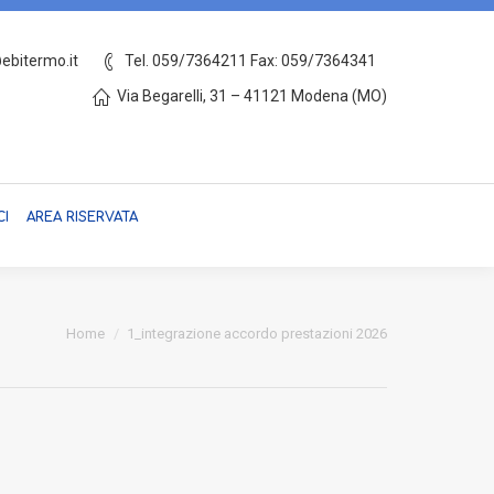
ebitermo.it
Tel. 059/7364211 Fax: 059/7364341
IONE
MODULISTICA
CONTATTACI
AREA RISERVATA
Via Begarelli, 31 – 41121 Modena (MO)
CI
AREA RISERVATA
Tu sei qui:
Home
1_integrazione accordo prestazioni 2026