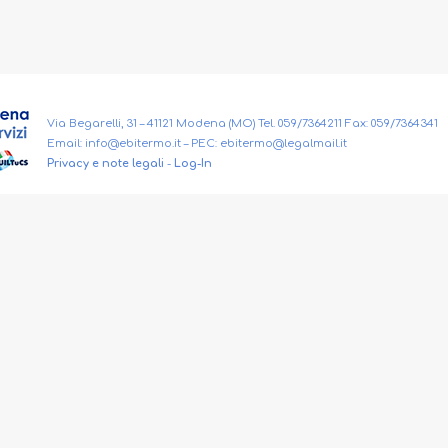
Via Begarelli, 31 – 41121 Modena (MO) Tel. 059/7364211 Fax: 059/7364341
Email:
info@ebitermo.it
– PEC:
ebitermo@legalmail.it
Privacy e note legali
-
Log-In