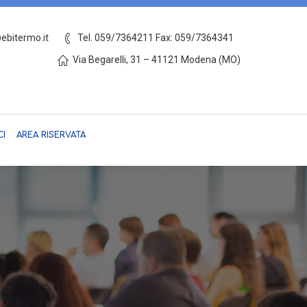
ebitermo.it
Tel. 059/7364211 Fax: 059/7364341
IONE
MODULISTICA
CONTATTACI
AREA RISERVATA
Via Begarelli, 31 – 41121 Modena (MO)
CI
AREA RISERVATA