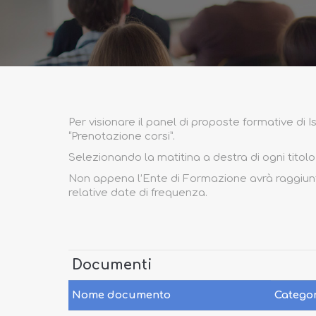
Per visionare il panel di proposte formative di
“Prenotazione corsi”.
Selezionando la matitina a destra di ogni titolo
Non appena l’Ente di Formazione avrà raggiunto il
relative date di frequenza.
Documenti
Nome documento
Catego