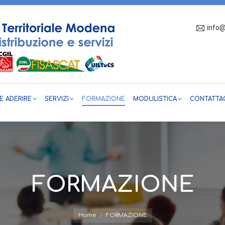
info@
CHI SIAMO
COME ADERIRE
SERVIZI
FORMAZ
 ADERIRE
SERVIZI
FORMAZIONE
MODULISTICA
CONTATTA
FORMAZIONE
Tu sei qui:
Home
FORMAZIONE