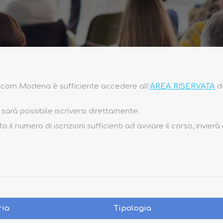
 Iscom Modena è sufficiente accedere all’
AREA RISERVATA
de
 sarà possibile iscriversi direttamente.
 numero di iscrizioni sufficienti ad avviare il corso, invierà 
ria
Tipologia