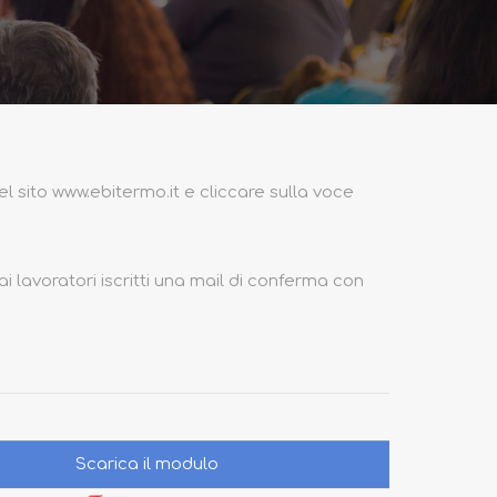
l sito www.ebitermo.it e cliccare sulla voce
ai lavoratori iscritti una mail di conferma con
Scarica il modulo