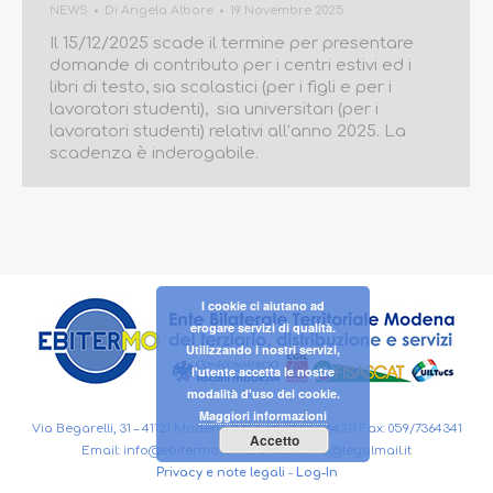
NEWS
Di
Angela Albore
19 Novembre 2025
Il 15/12/2025 scade il termine per presentare
domande di contributo per i centri estivi ed i
libri di testo, sia scolastici (per i figli e per i
lavoratori studenti), sia universitari (per i
lavoratori studenti) relativi all’anno 2025. La
scadenza è inderogabile.
I cookie ci aiutano ad
erogare servizi di qualità.
Utilizzando i nostri servizi,
l'utente accetta le nostre
modalità d'uso dei cookie.
Maggiori informazioni
Via Begarelli, 31 – 41121 Modena (MO) Tel. 059/7364211 Fax: 059/7364341
Accetto
Email:
info@ebitermo.it
– PEC:
ebitermo@legalmail.it
Privacy e note legali
-
Log-In